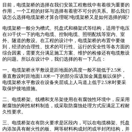
目前，电缆架桥的选择在我们安装工程敷线中有着很为重要的
作用，一个工程的好坏与选择有着密不可分的关系。那么我们
该怎么选择电缆架桥才算合理呢?电缆架桥又是如何选择的呢?
电缆架桥一般分为槽式、托盘式和梯架式等结构，适用于电压
在10千伏一下的电力电缆、控制电缆、照明配线等室内、室
外、隧道的敷设。在工程的设计中，电缆架桥的布置中要做
到，经济的合理性、技术的可行性、运行的安全性等各方面的
综合因素，需要充分满足施工方案、维护的检修还有电缆敷设
的问题。所以在设计中，我们选择的有一下几点：
一、电缆架桥水平敷设是距地面的高度一般不能低于2.5米，
垂直敷设时距地面1.8米一下的部分应该加金属盖板以保护，
电缆架桥水平敷设在设备夹层或上人马道上低于2.5米时要采
取保护接地措施。
二、电缆桥架、线槽和支吊架使用在有腐蚀性环境中，应采用
耐腐蚀的刚性材料制造，或采取防腐蚀处理方式应满足工程耐
久性要求。
三、电缆桥架在有防火要求是区段内，可以在电缆梯架、托盘
内添加具有耐火性的板、网等材料构成封闭或半封闭结构，并