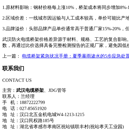
1.原材料影响：钢材价格每上涨10%，桥架成本将同步增加8%
2.区域价差：一线城市因运输与人工成本较高，单价可能比产地
3.品牌溢价：头部品牌产品单价通常高于普通厂家15%-20
武汉防火电缆桥架价格差异源于材料、规格、工艺的复合影响
数，再通过比价选择具备完整检测报告的正规厂家，避免因低
上一篇：
电缆桥架紧急状况手册：夏季暴雨渗水的5步应急处
联系我们
CONTACT US
主营：
武汉电缆桥架
、JDG管等
联系人：兰经理
手 机：18872222799
电 话：027-85651920
地 址：汉口北五金机电城W4-1213-1215
地 址：汉口民权路185号
地 址：湖北省孝感市孝南区祝站镇联丰村(祝站孝天工业园)