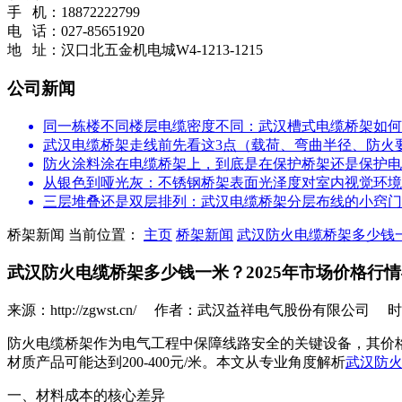
手 机：18872222799
电 话：027-85651920
地 址：汉口北五金机电城W4-1213-1215
公司新闻
同一栋楼不同楼层电缆密度不同：武汉槽式电缆桥架如何
武汉电缆桥架走线前先看这3点（载荷、弯曲半径、防火
防火涂料涂在电缆桥架上，到底是在保护桥架还是保护电
从银色到哑光灰：不锈钢桥架表面光泽度对室内视觉环境
三层堆叠还是双层排列：武汉电缆桥架分层布线的小窍门
桥架新闻
当前位置：
主页
桥架新闻
武汉防火电缆桥架多少钱一
武汉防火电缆桥架多少钱一米？2025年市场价格行
来源：http://zgwst.cn/ 作者：武汉益祥电气股份有限公司 时间：
防火电缆桥架作为电气工程中保障线路安全的关键设备，其价格受
材质产品可能达到200-400元/米。本文从专业角度解析
武汉防
一、材料成本的核心差异