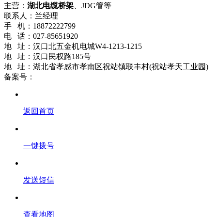
主营：
湖北电缆桥架
、JDG管等
联系人：兰经理
手 机：18872222799
电 话：027-85651920
地 址：汉口北五金机电城W4-1213-1215
地 址：汉口民权路185号
地 址：湖北省孝感市孝南区祝站镇联丰村(祝站孝天工业园)
备案号：
鄂ICP备18021661号-2
返回首页
一键拨号
发送短信
查看地图