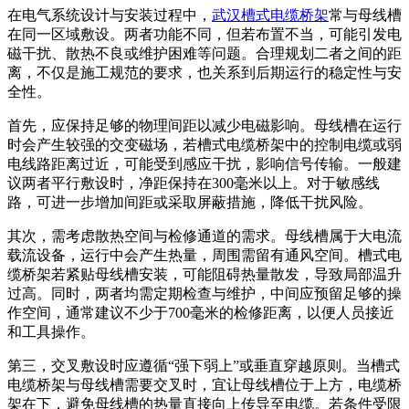
在电气系统设计与安装过程中，
武汉槽式电缆桥架
常与母线槽
在同一区域敷设。两者功能不同，但若布置不当，可能引发电
磁干扰、散热不良或维护困难等问题。合理规划二者之间的距
离，不仅是施工规范的要求，也关系到后期运行的稳定性与安
全性。
首先，应保持足够的物理间距以减少电磁影响。母线槽在运行
时会产生较强的交变磁场，若槽式电缆桥架中的控制电缆或弱
电线路距离过近，可能受到感应干扰，影响信号传输。一般建
议两者平行敷设时，净距保持在300毫米以上。对于敏感线
路，可进一步增加间距或采取屏蔽措施，降低干扰风险。
其次，需考虑散热空间与检修通道的需求。母线槽属于大电流
载流设备，运行中会产生热量，周围需留有通风空间。槽式电
缆桥架若紧贴母线槽安装，可能阻碍热量散发，导致局部温升
过高。同时，两者均需定期检查与维护，中间应预留足够的操
作空间，通常建议不少于700毫米的检修距离，以便人员接近
和工具操作。
第三，交叉敷设时应遵循“强下弱上”或垂直穿越原则。当槽式
电缆桥架与母线槽需要交叉时，宜让母线槽位于上方，电缆桥
架在下，避免母线槽的热量直接向上传导至电缆。若条件受限