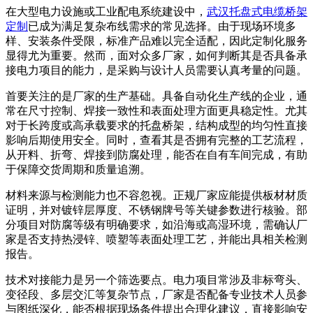
在大型电力设施或工业配电系统建设中，
武汉托盘式电缆桥架
定制
已成为满足复杂布线需求的常见选择。由于现场环境多
样、安装条件受限，标准产品难以完全适配，因此定制化服务
显得尤为重要。然而，面对众多厂家，如何判断其是否具备承
接电力项目的能力，是采购与设计人员需要认真考量的问题。
首要关注的是厂家的生产基础。具备自动化生产线的企业，通
常在尺寸控制、焊接一致性和表面处理方面更具稳定性。尤其
对于长跨度或高承载要求的托盘桥架，结构成型的均匀性直接
影响后期使用安全。同时，查看其是否拥有完整的工艺流程，
从开料、折弯、焊接到防腐处理，能否在自有车间完成，有助
于保障交货周期和质量追溯。
材料来源与检测能力也不容忽视。正规厂家应能提供板材材质
证明，并对镀锌层厚度、不锈钢牌号等关键参数进行核验。部
分项目对防腐等级有明确要求，如沿海或高湿环境，需确认厂
家是否支持热浸锌、喷塑等表面处理工艺，并能出具相关检测
报告。
技术对接能力是另一个筛选要点。电力项目常涉及非标弯头、
变径段、多层交汇等复杂节点，厂家是否配备专业技术人员参
与图纸深化，能否根据现场条件提出合理化建议，直接影响安