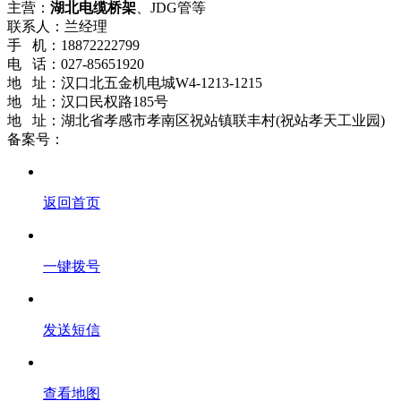
主营：
湖北电缆桥架
、JDG管等
联系人：兰经理
手 机：18872222799
电 话：027-85651920
地 址：汉口北五金机电城W4-1213-1215
地 址：汉口民权路185号
地 址：湖北省孝感市孝南区祝站镇联丰村(祝站孝天工业园)
备案号：
鄂ICP备18021661号-2
返回首页
一键拨号
发送短信
查看地图