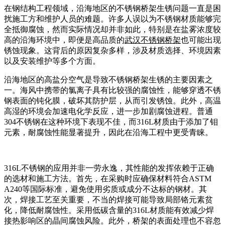
在钢结构工程领域，沿海地区的不锈钢桥架生锈问题一直是困
扰施工方和维护人员的难题。许多人误以为不锈钢材质能够完
全抵御腐蚀，然而实际情况却并非如此，特别是在盐雾浓度较
高的沿海环境中，即便是高品质的
武汉不锈钢桥架
也可能出现
锈蚀现象。这背后的原因复杂多样，涉及材质选择、环境因素
以及安装维护等多个方面。
沿海地区的高盐分空气是导致不锈钢桥架生锈的主要因素之
一。海风中携带的氯离子具有比较强的腐蚀性，能够穿透不锈
钢表面的钝化膜，破坏其防护层，从而引发锈蚀。此外，高温
高湿的环境会加速电化学反应，进一步加剧腐蚀进程。普通
304不锈钢在这种环境下表现不佳，而316L材质由于添加了钼
元素，耐腐蚀性能显著提升，因此在沿海工程中更受青睐。
316L不锈钢的应用并非一劳永逸，其性能的发挥依赖于正确
的选材和施工方法。首先，在采购时应确保材料符合ASTM
A240等国际标准，避免使用劣质或成分不达标的钢材。其
次，焊接工艺至关重要，不当的焊接可能导致局部铬元素贫
化，降低耐腐蚀性。采用低碳含量的316L材质能有效减少焊
接热影响区的晶间腐蚀风险。此外，桥架的表面处理也不容忽