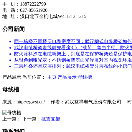
手 机：18872222799
电 话：027-85651920
地 址：汉口北五金机电城W4-1213-1215
公司新闻
同一栋楼不同楼层电缆密度不同：武汉槽式电缆桥架如何
武汉电缆桥架走线前先看这3点（载荷、弯曲半径、防火
防火涂料涂在电缆桥架上，到底是在保护桥架还是保护电
从银色到哑光灰：不锈钢桥架表面光泽度对室内视觉环境
三层堆叠还是双层排列：武汉电缆桥架分层布线的小窍门
产品展示
当前位置：
主页
产品展示
母线槽
母线槽
来源：http://zgwst.cn/ 作者：武汉益祥电气股份有限公司 时间：
上一篇： 下一篇：
抗震支架
联系我们