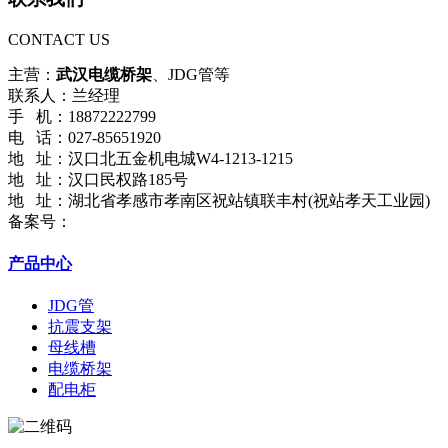
CONTACT US
主营：
武汉电缆桥架
、JDG管等
联系人：兰经理
手 机：18872222799
电 话：027-85651920
地 址：汉口北五金机电城W4-1213-1215
地 址：汉口民权路185号
地 址：湖北省孝感市孝南区祝站镇联丰村(祝站孝天工业园)
备案号：
鄂ICP备18021661号-2
产品中心
JDG管
抗震支架
母线槽
电缆桥架
配电柜