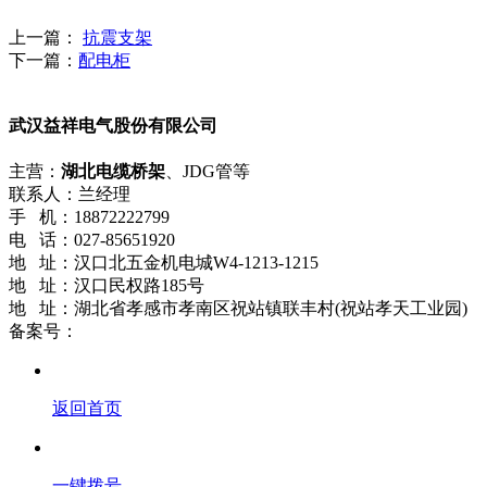
上一篇：
抗震支架
下一篇：
配电柜
武汉益祥电气股份有限公司
主营：
湖北电缆桥架
、JDG管等
联系人：兰经理
手 机：18872222799
电 话：027-85651920
地 址：汉口北五金机电城W4-1213-1215
地 址：汉口民权路185号
地 址：湖北省孝感市孝南区祝站镇联丰村(祝站孝天工业园)
备案号：
鄂ICP备18021661号-2
返回首页
一键拨号