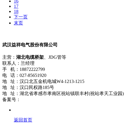
16
17
18
下一页
末页
武汉益祥电气股份有限公司
主营：
湖北电缆桥架
、JDG管等
联系人：兰经理
手 机：18872222799
电 话：027-85651920
地 址：汉口北五金机电城W4-1213-1215
地 址：汉口民权路185号
地 址：湖北省孝感市孝南区祝站镇联丰村(祝站孝天工业园)
备案号：
鄂ICP备18021661号-2
返回首页